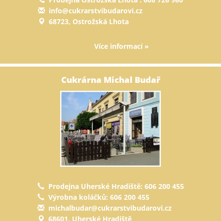
info@cukrarstvibudarovi.cz
68723, Ostrožská Lhota
Více informací »
Cukrárna Michal Budař
Prodejna Uherské Hradiště: 606 200 455
Výrobna koláčků: 606 200 455
michalbudar@cukrarstvibudarovi.cz
68601, Uherské Hradiště