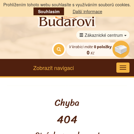
Prohlížením tohoto webu souhlasíte s využíváním souborů cookies.
Souhlasím
Další informace
Zákaznické centrum
V krabici máte
0
položky
0
Kč
Zobrazit navigaci
Chyba
404