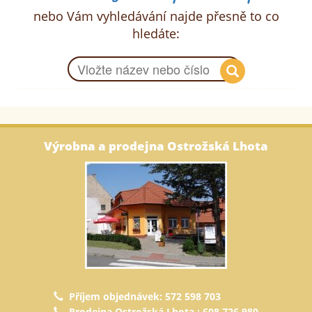
nebo Vám vyhledávání najde přesně to co
hledáte:
Výrobna a prodejna Ostrožská Lhota
Příjem objednávek: 572 598 703
Prodejna Ostrožská Lhota : 608 726 980